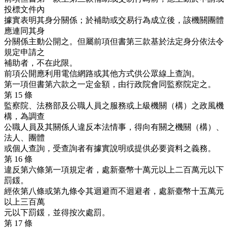
投標文件內
據實表明其身分關係；於補助或交易行為成立後，該機關團體
應連同其身
分關係主動公開之。但屬前項但書第三款基於法定身分依法令
規定申請之
補助者，不在此限。
前項公開應利用電信網路或其他方式供公眾線上查詢。
第一項但書第六款之一定金額，由行政院會同監察院定之。
第 15 條
監察院、法務部及公職人員之服務或上級機關（構）之政風機
構，為調查
公職人員及其關係人違反本法情事，得向有關之機關（構）、
法人、團體
或個人查詢，受查詢者有據實說明或提供必要資料之義務。
第 16 條
違反第六條第一項規定者，處新臺幣十萬元以上二百萬元以下
罰鍰。
經依第八條或第九條令其迴避而不迴避者，處新臺幣十五萬元
以上三百萬
元以下罰鍰，並得按次處罰。
第 17 條