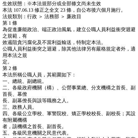
生效狀態：※本法規部分或全部條文尚未生效
本法 107.06.13 修正之全文 23 條，自公布後六個月施行。
法規類別：行政 ＞ 法務部 ＞ 廉政目
第 1 條
為促進廉能政治、端正政治風氣，建立公職人員利益衝突迴避
之規範，有
效遏阻貪污腐化及不當利益輸送，特制定本法。
公職人員利益衝突之迴避，除其他法律另有嚴格規定者外，適
用本法之規
定。
第 2 條
本法所稱公職人員，其範圍如下：
一、總統、副總統。
二、各級政府機關（構）、公營事業總、分支機構之首長、副
首長、幕僚
長、副幕僚長與該等職務之人。
三、政務人員。
四、各級公立學校、軍警院校、矯正學校校長、副校長；其設
有附屬機構
者，該機構之首長、副首長。
五、各級民意機關之民意代表。