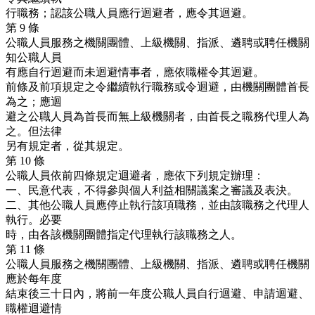
行職務；認該公職人員應行迴避者，應令其迴避。
第 9 條
公職人員服務之機關團體、上級機關、指派、遴聘或聘任機關
知公職人員
有應自行迴避而未迴避情事者，應依職權令其迴避。
前條及前項規定之令繼續執行職務或令迴避，由機關團體首長
為之；應迴
避之公職人員為首長而無上級機關者，由首長之職務代理人為
之。但法律
另有規定者，從其規定。
第 10 條
公職人員依前四條規定迴避者，應依下列規定辦理：
一、民意代表，不得參與個人利益相關議案之審議及表決。
二、其他公職人員應停止執行該項職務，並由該職務之代理人
執行。必要
時，由各該機關團體指定代理執行該職務之人。
第 11 條
公職人員服務之機關團體、上級機關、指派、遴聘或聘任機關
應於每年度
結束後三十日內，將前一年度公職人員自行迴避、申請迴避、
職權迴避情