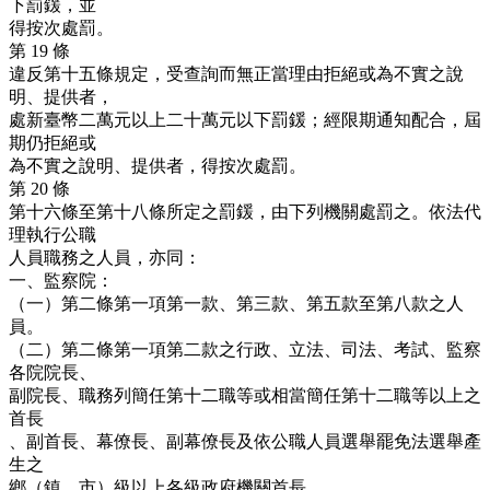
下罰鍰，並
得按次處罰。
第 19 條
違反第十五條規定，受查詢而無正當理由拒絕或為不實之說
明、提供者，
處新臺幣二萬元以上二十萬元以下罰鍰；經限期通知配合，屆
期仍拒絕或
為不實之說明、提供者，得按次處罰。
第 20 條
第十六條至第十八條所定之罰鍰，由下列機關處罰之。依法代
理執行公職
人員職務之人員，亦同：
一、監察院：
（一）第二條第一項第一款、第三款、第五款至第八款之人
員。
（二）第二條第一項第二款之行政、立法、司法、考試、監察
各院院長、
副院長、職務列簡任第十二職等或相當簡任第十二職等以上之
首長
、副首長、幕僚長、副幕僚長及依公職人員選舉罷免法選舉產
生之
鄉（鎮、市）級以上各級政府機關首長。