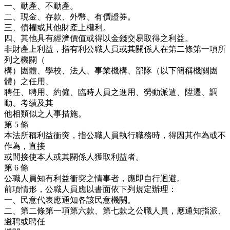
一、動產、不動產。
二、現金、存款、外幣、有價證券。
三、債權或其他財產上權利。
四、其他具有經濟價值或得以金錢交易取得之利益。
非財產上利益，指有利公職人員或其關係人在第二條第一項所
列之機關（
構）團體、學校、法人、事業機構、部隊（以下簡稱機關團
體）之任用、
聘任、聘用、約僱、臨時人員之進用、勞動派遣、陞遷、調
動、考績及其
他相類似之人事措施。
第 5 條
本法所稱利益衝突，指公職人員執行職務時，得因其作為或不
作為，直接
或間接使本人或其關係人獲取利益者。
第 6 條
公職人員知有利益衝突之情事者，應即自行迴避。
前項情形，公職人員應以書面依下列規定辦理：
一、民意代表應通知各該民意機關。
二、第二條第一項第六款、第七款之公職人員，應通知指派、
遴聘或聘任