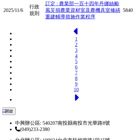
訂定 : 農業部一百十四年丹娜絲颱
行政
2025/11/6
風災損農業資材室及農機具室修繕
5840
規則
重建輔導措施作業程序
上一頁
1
2
3
4
5
6
7
8
9
10
下一頁
:::
開啟
中興辦公區: 540207南投縣南投市光華路8號
(049)233-2380