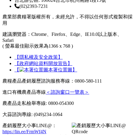
台北辦公區: 100024台北市杭州南路1段15號
(02)2393-7231
農業部農糧署版權所有，未經允許，不得以任何形式複製和採
用
建議瀏覽器：Chrome、Firefox、Edge、IE10.0以上版本、
Safari
( 螢幕最佳顯示效果為1366 x 768 )
【隱私權及安全政策】
【政府網站資料開放宣告】
【
本署位置圖】
農糧產品產銷履歷諮詢服務專線：0800-580-111
進口有機農產品專線
＜諮詢窗口一覽表＞
農產品走私檢舉專線: 0800-054300
大蒜諮詢專線: (049)234-1064
產銷履歷大小事LINE@：
https://lin.ee/FrmWf4N