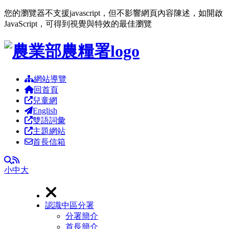
您的瀏覽器不支援javascript，但不影響網頁內容陳述，如開啟
JavaScript，可得到視覺與特效的最佳瀏覽
跳到主要內容區塊
網站導覽
回首頁
兒童網
English
雙語詞彙
主題網站
首長信箱
RSS
全文檢索
小
中
大
認識中區分署
分署簡介
首長簡介