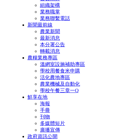
組織架構
業務職掌
業務聯繫電話
新聞最前線
農業新聞
最新消息
本分署公告
轉載消息
農糧業務專區
溫網室設施補助專區
學校用餐食米申購
活化農地專區
農業機械及自動化
學校午餐三章一Q
鮮享在地
海報
手冊
刊物
多媒體短片
廣播宣傳
政府資訊公開