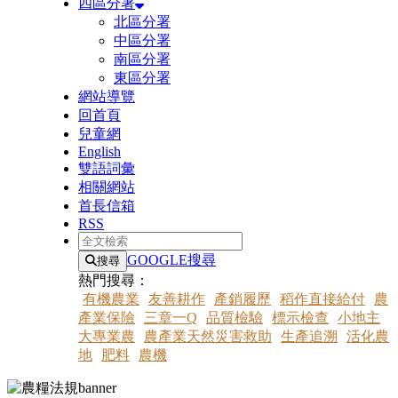
四區分署
北區分署
中區分署
南區分署
東區分署
網站導覽
回首頁
兒童網
English
雙語詞彙
相關網站
首長信箱
RSS
全文檢索
GOOGLE搜尋
搜尋
熱門搜尋：
有機農業
友善耕作
產銷履歷
稻作直接給付
農
產業保險
三章一Q
品質檢驗
標示檢查
小地主
大專業農
農產業天然災害救助
生產追溯
活化農
地
肥料
農機