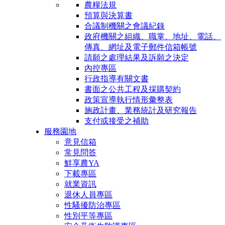
農糧法規
預算與決算書
合議制機關之會議紀錄
政府機關之組織、職掌、地址、電話、
傳真、網址及電子郵件信箱帳號
請願之處理結果及訴願之決定
內控專區
行政指導有關文書
書面之公共工程及採購契約
政策宣導執行情形彙整表
施政計畫、業務統計及研究報告
支付或接受之補助
服務園地
意見信箱
常見問答
鮮享農YA
下載專區
就業資訊
退休人員專區
性騷擾防治專區
性別平等專區