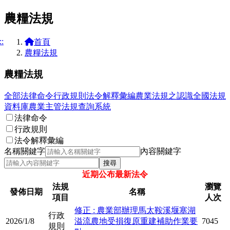
農糧法規
::
首頁
農糧法規
農糧法規
全部
法律命令
行政規則
法令解釋彙編
農業法規之認識
全國法規
資料庫
農業主管法規查詢系統
法律命令
行政規則
法令解釋彙編
名稱關鍵字
內容關鍵字
搜尋
近期公布最新法令
法規
瀏覽
發佈日期
名稱
項目
人次
修正 : 農業部辦理馬太鞍溪堰塞湖
行政
2026/1/8
溢流農地受損復原重建補助作業要
7045
規則