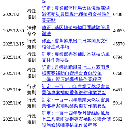
點
訂定 : 農業部辦理馬太鞍溪堰塞湖
行政
2026/1/2
溢流受災農民異地種植租金補貼作
6438
規則
業要點
法律
修正 : 基因轉殖植物田間試驗管理
2025/12/30
40655
命令
辦法
行政
修正 : 香蕉鮮果出口日本同意文件
2025/12/15
45570
規則
核發注意事項
行政
訂定 : 農業部專案補助番荔枝防風
2025/11/6
6794
規則
支柱作業要點
訂定 : 丹娜絲颱風及七二八豪雨災
行政
2025/11/6
損專案補助自營糧倉倉儲設施
6768
規則
（備）復原輔導措施作業程序
行政
訂定 : 一百十四年農業天然災害農
2025/11/6
6451
規則
業部專案補助香蕉復耕作業要點
行政
訂定 : 一百十四年農業天然災害農
2025/11/6
5914
規則
業部專案補助酪梨復耕作業要點
訂定 : 一百十四年受丹娜絲颱風及
行政
2025/11/6
七二八豪雨災損專案補助公糧倉儲
5562
規則
設施修繕輔導措施作業程序