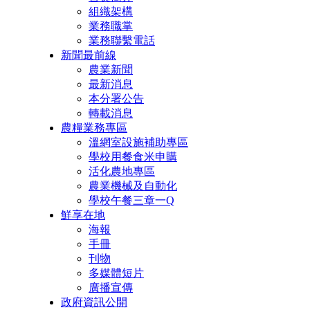
組織架構
業務職掌
業務聯繫電話
新聞最前線
農業新聞
最新消息
本分署公告
轉載消息
農糧業務專區
溫網室設施補助專區
學校用餐食米申購
活化農地專區
農業機械及自動化
學校午餐三章一Q
鮮享在地
海報
手冊
刊物
多媒體短片
廣播宣傳
政府資訊公開