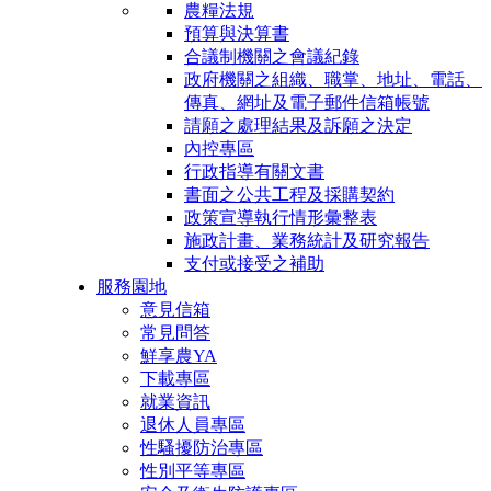
農糧法規
預算與決算書
合議制機關之會議紀錄
政府機關之組織、職掌、地址、電話、
傳真、網址及電子郵件信箱帳號
請願之處理結果及訴願之決定
內控專區
行政指導有關文書
書面之公共工程及採購契約
政策宣導執行情形彙整表
施政計畫、業務統計及研究報告
支付或接受之補助
服務園地
意見信箱
常見問答
鮮享農YA
下載專區
就業資訊
退休人員專區
性騷擾防治專區
性別平等專區