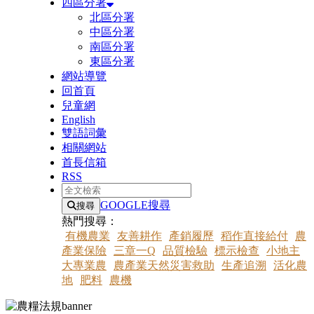
四區分署
北區分署
中區分署
南區分署
東區分署
網站導覽
回首頁
兒童網
English
雙語詞彙
相關網站
首長信箱
RSS
全文檢索
GOOGLE搜尋
搜尋
熱門搜尋：
有機農業
友善耕作
產銷履歷
稻作直接給付
農
產業保險
三章一Q
品質檢驗
標示檢查
小地主
大專業農
農產業天然災害救助
生產追溯
活化農
地
肥料
農機