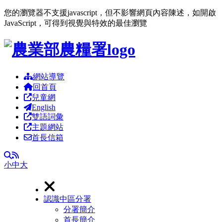
您的瀏覽器不支援javascript，但不影響網頁內容陳述，如開啟
JavaScript，可得到視覺與特效的最佳瀏覽
跳到主要內容區塊
網站導覽
回首頁
兒童網
English
雙語詞彙
主題網站
首長信箱
RSS
全文檢索
小
中
大
認識中區分署
分署簡介
首長簡介