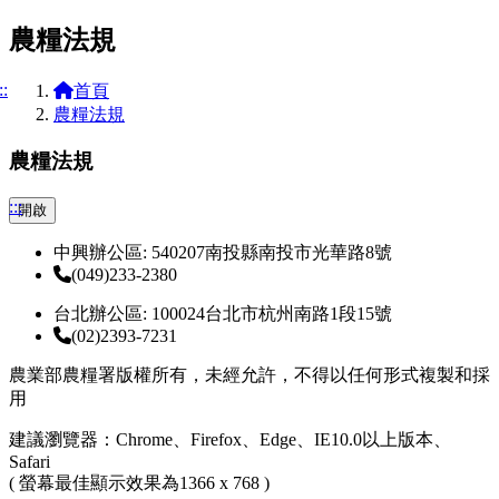
農糧法規
::
首頁
農糧法規
農糧法規
:::
開啟
中興辦公區: 540207南投縣南投市光華路8號
(049)233-2380
台北辦公區: 100024台北市杭州南路1段15號
(02)2393-7231
農業部農糧署版權所有，未經允許，不得以任何形式複製和採
用
建議瀏覽器：Chrome、Firefox、Edge、IE10.0以上版本、
Safari
( 螢幕最佳顯示效果為1366 x 768 )