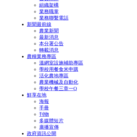
組織架構
業務職掌
業務聯繫電話
新聞最前線
農業新聞
最新消息
本分署公告
轉載消息
農糧業務專區
溫網室設施補助專區
學校用餐食米申購
活化農地專區
農業機械及自動化
學校午餐三章一Q
鮮享在地
海報
手冊
刊物
多媒體短片
廣播宣傳
政府資訊公開