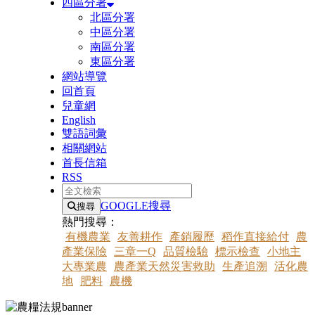
四區分署
北區分署
中區分署
南區分署
東區分署
網站導覽
回首頁
兒童網
English
雙語詞彙
相關網站
首長信箱
RSS
全文檢索
GOOGLE搜尋
搜尋
熱門搜尋：
有機農業
友善耕作
產銷履歷
稻作直接給付
農
產業保險
三章一Q
品質檢驗
標示檢查
小地主
大專業農
農產業天然災害救助
生產追溯
活化農
地
肥料
農機