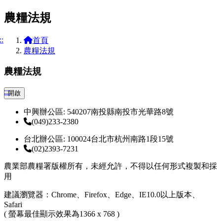
農糧法規
::
首頁
農糧法規
農糧法規
:::
開啟
中興辦公區: 540207南投縣南投市光華路8號
(049)233-2380
台北辦公區: 100024台北市杭州南路1段15號
(02)2393-7231
農業部農糧署版權所有，未經允許，不得以任何形式複製和採
用
建議瀏覽器：Chrome、Firefox、Edge、IE10.0以上版本、
Safari
( 螢幕最佳顯示效果為1366 x 768 )