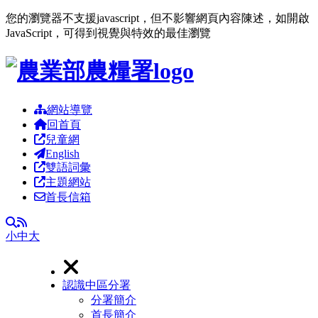
您的瀏覽器不支援javascript，但不影響網頁內容陳述，如開啟
JavaScript，可得到視覺與特效的最佳瀏覽
跳到主要內容區塊
網站導覽
回首頁
兒童網
English
雙語詞彙
主題網站
首長信箱
RSS
全文檢索
小
中
大
認識中區分署
分署簡介
首長簡介