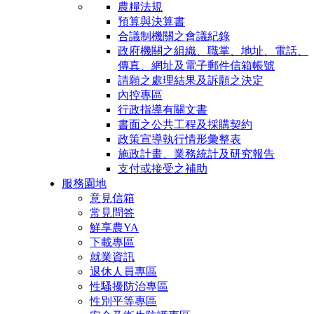
農糧法規
預算與決算書
合議制機關之會議紀錄
政府機關之組織、職掌、地址、電話、
傳真、網址及電子郵件信箱帳號
請願之處理結果及訴願之決定
內控專區
行政指導有關文書
書面之公共工程及採購契約
政策宣導執行情形彙整表
施政計畫、業務統計及研究報告
支付或接受之補助
服務園地
意見信箱
常見問答
鮮享農YA
下載專區
就業資訊
退休人員專區
性騷擾防治專區
性別平等專區