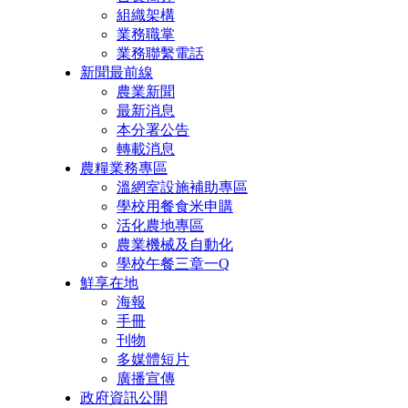
組織架構
業務職掌
業務聯繫電話
新聞最前線
農業新聞
最新消息
本分署公告
轉載消息
農糧業務專區
溫網室設施補助專區
學校用餐食米申購
活化農地專區
農業機械及自動化
學校午餐三章一Q
鮮享在地
海報
手冊
刊物
多媒體短片
廣播宣傳
政府資訊公開