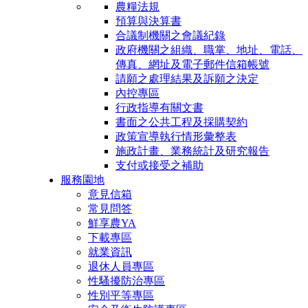
農糧法規
預算與決算書
合議制機關之會議紀錄
政府機關之組織、職掌、地址、電話、
傳真、網址及電子郵件信箱帳號
請願之處理結果及訴願之決定
內控專區
行政指導有關文書
書面之公共工程及採購契約
政策宣導執行情形彙整表
施政計畫、業務統計及研究報告
支付或接受之補助
服務園地
意見信箱
常見問答
鮮享農YA
下載專區
就業資訊
退休人員專區
性騷擾防治專區
性別平等專區