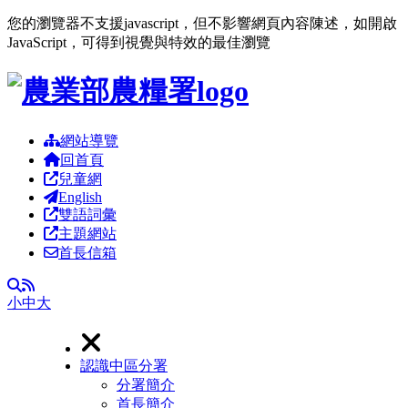
您的瀏覽器不支援javascript，但不影響網頁內容陳述，如開啟
JavaScript，可得到視覺與特效的最佳瀏覽
跳到主要內容區塊
網站導覽
回首頁
兒童網
English
雙語詞彙
主題網站
首長信箱
RSS
全文檢索
小
中
大
認識中區分署
分署簡介
首長簡介