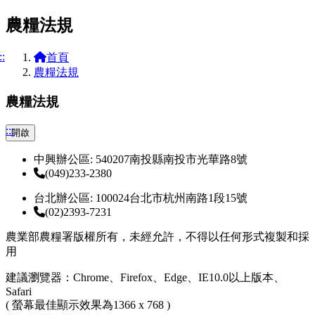
農糧法規
::
首頁
農糧法規
農糧法規
:::
開啟
中興辦公區: 540207南投縣南投市光華路8號
(049)233-2380
台北辦公區: 100024台北市杭州南路1段15號
(02)2393-7231
農業部農糧署版權所有，未經允許，不得以任何形式複製和採
用
建議瀏覽器：Chrome、Firefox、Edge、IE10.0以上版本、
Safari
( 螢幕最佳顯示效果為1366 x 768 )