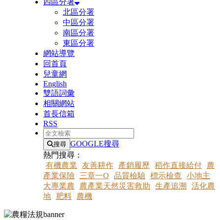
四區分署
北區分署
中區分署
南區分署
東區分署
網站導覽
回首頁
兒童網
English
雙語詞彙
相關網站
首長信箱
RSS
全文檢索
GOOGLE搜尋
搜尋
熱門搜尋：
有機農業
友善耕作
產銷履歷
稻作直接給付
農
產業保險
三章一Q
品質檢驗
標示檢查
小地主
大專業農
農產業天然災害救助
生產追溯
活化農
地
肥料
農機