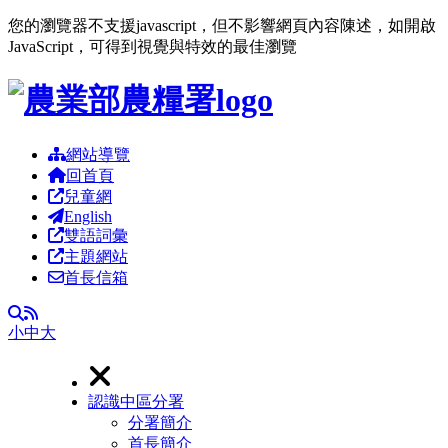
您的瀏覽器不支援javascript，但不影響網頁內容陳述，如開啟
JavaScript，可得到視覺與特效的最佳瀏覽
跳到主要內容區塊
網站導覽
回首頁
兒童網
English
雙語詞彙
主題網站
首長信箱
RSS
全文檢索
小
中
大
認識中區分署
分署簡介
首長簡介