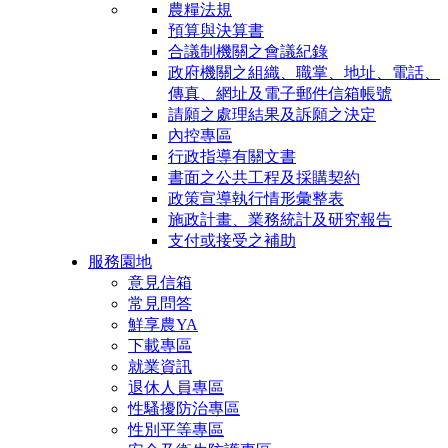
農糧法規
預算與決算書
合議制機關之會議紀錄
政府機關之組織、職掌、地址、電話、
傳真、網址及電子郵件信箱帳號
請願之處理結果及訴願之決定
內控專區
行政指導有關文書
書面之公共工程及採購契約
政策宣導執行情形彙整表
施政計畫、業務統計及研究報告
支付或接受之補助
服務園地
意見信箱
常見問答
鮮享農YA
下載專區
就業資訊
退休人員專區
性騷擾防治專區
性別平等專區