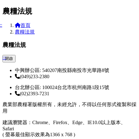
農糧法規
::
首頁
農糧法規
農糧法規
:::
開啟
中興辦公區: 540207南投縣南投市光華路8號
(049)233-2380
台北辦公區: 100024台北市杭州南路1段15號
(02)2393-7231
農業部農糧署版權所有，未經允許，不得以任何形式複製和採
用
建議瀏覽器：Chrome、Firefox、Edge、IE10.0以上版本、
Safari
( 螢幕最佳顯示效果為1366 x 768 )