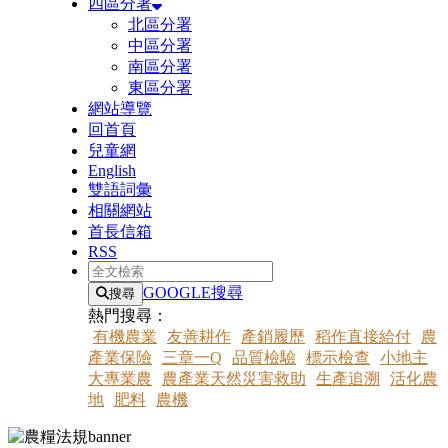
四區分署
北區分署
中區分署
南區分署
東區分署
網站導覽
回首頁
兒童網
English
雙語詞彙
相關網站
首長信箱
RSS
全文檢索
GOOGLE搜尋
搜尋
熱門搜尋：
有機農業
友善耕作
產銷履歷
稻作直接給付
農
產業保險
三章一Q
品質檢驗
標示檢查
小地主
大專業農
農產業天然災害救助
生產追溯
活化農
地
肥料
農機