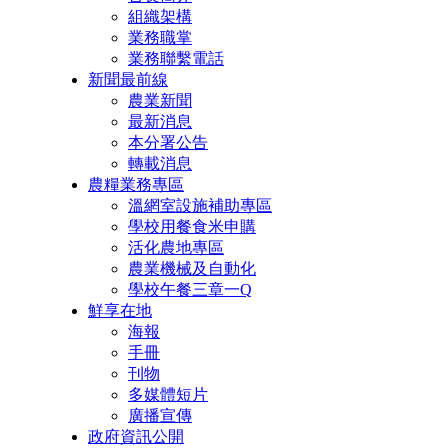
組織架構
業務職掌
業務聯繫電話
新聞最前線
農業新聞
最新消息
本分署公告
轉載消息
農糧業務專區
溫網室設施補助專區
學校用餐食米申購
活化農地專區
農業機械及自動化
學校午餐三章一Q
鮮享在地
海報
手冊
刊物
多媒體短片
廣播宣傳
政府資訊公開