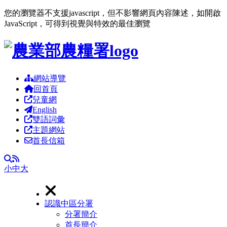
您的瀏覽器不支援javascript，但不影響網頁內容陳述，如開啟
JavaScript，可得到視覺與特效的最佳瀏覽
跳到主要內容區塊
網站導覽
回首頁
兒童網
English
雙語詞彙
主題網站
首長信箱
RSS
全文檢索
小
中
大
認識中區分署
分署簡介
首長簡介