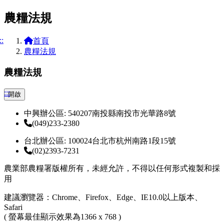
農糧法規
::
首頁
農糧法規
農糧法規
:::
開啟
中興辦公區: 540207南投縣南投市光華路8號
(049)233-2380
台北辦公區: 100024台北市杭州南路1段15號
(02)2393-7231
農業部農糧署版權所有，未經允許，不得以任何形式複製和採
用
建議瀏覽器：Chrome、Firefox、Edge、IE10.0以上版本、
Safari
( 螢幕最佳顯示效果為1366 x 768 )