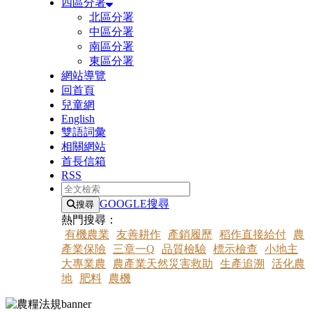
四區分署
北區分署
中區分署
南區分署
東區分署
網站導覽
回首頁
兒童網
English
雙語詞彙
相關網站
首長信箱
RSS
全文檢索
GOOGLE搜尋
搜尋
熱門搜尋：
有機農業
友善耕作
產銷履歷
稻作直接給付
農
產業保險
三章一Q
品質檢驗
標示檢查
小地主
大專業農
農產業天然災害救助
生產追溯
活化農
地
肥料
農機