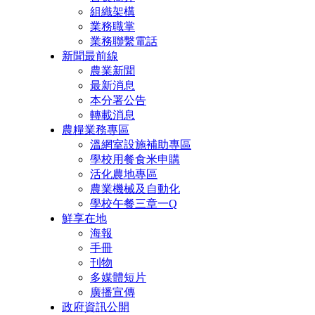
組織架構
業務職掌
業務聯繫電話
新聞最前線
農業新聞
最新消息
本分署公告
轉載消息
農糧業務專區
溫網室設施補助專區
學校用餐食米申購
活化農地專區
農業機械及自動化
學校午餐三章一Q
鮮享在地
海報
手冊
刊物
多媒體短片
廣播宣傳
政府資訊公開