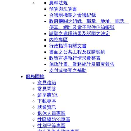
農糧法規
預算與決算書
合議制機關之會議紀錄
政府機關之組織、職掌、地址、電話、
傳真、網址及電子郵件信箱帳號
請願之處理結果及訴願之決定
內控專區
行政指導有關文書
書面之公共工程及採購契約
政策宣導執行情形彙整表
施政計畫、業務統計及研究報告
支付或接受之補助
服務園地
意見信箱
常見問答
鮮享農YA
下載專區
就業資訊
退休人員專區
性騷擾防治專區
性別平等專區