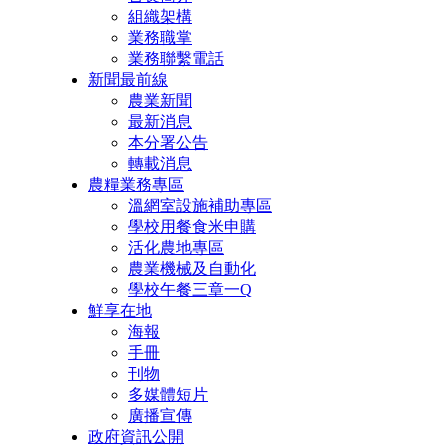
組織架構
業務職掌
業務聯繫電話
新聞最前線
農業新聞
最新消息
本分署公告
轉載消息
農糧業務專區
溫網室設施補助專區
學校用餐食米申購
活化農地專區
農業機械及自動化
學校午餐三章一Q
鮮享在地
海報
手冊
刊物
多媒體短片
廣播宣傳
政府資訊公開