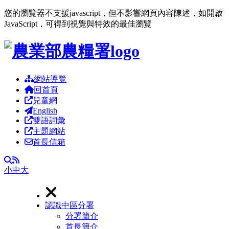
您的瀏覽器不支援javascript，但不影響網頁內容陳述，如開啟
JavaScript，可得到視覺與特效的最佳瀏覽
跳到主要內容區塊
網站導覽
回首頁
兒童網
English
雙語詞彙
主題網站
首長信箱
RSS
全文檢索
小
中
大
認識中區分署
分署簡介
首長簡介