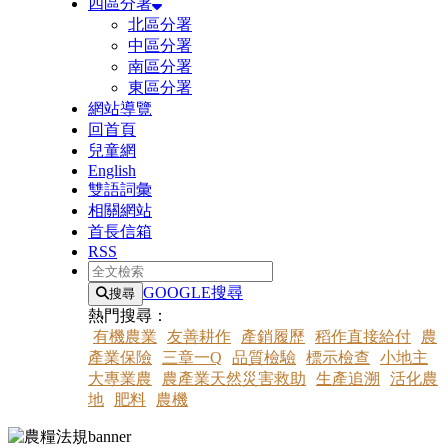
四區分署
北區分署
中區分署
南區分署
東區分署
網站導覽
回首頁
兒童網
English
雙語詞彙
相關網站
首長信箱
RSS
全文檢索
GOOGLE搜尋
搜尋
熱門搜尋：
有機農業
友善耕作
產銷履歷
稻作直接給付
農
產業保險
三章一Q
品質檢驗
標示檢查
小地主
大專業農
農產業天然災害救助
生產追溯
活化農
地
肥料
農機