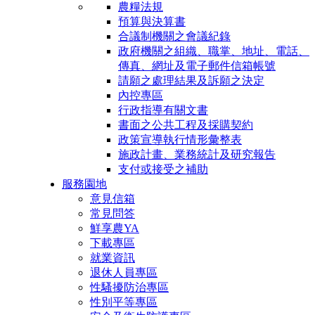
農糧法規
預算與決算書
合議制機關之會議紀錄
政府機關之組織、職掌、地址、電話、
傳真、網址及電子郵件信箱帳號
請願之處理結果及訴願之決定
內控專區
行政指導有關文書
書面之公共工程及採購契約
政策宣導執行情形彙整表
施政計畫、業務統計及研究報告
支付或接受之補助
服務園地
意見信箱
常見問答
鮮享農YA
下載專區
就業資訊
退休人員專區
性騷擾防治專區
性別平等專區