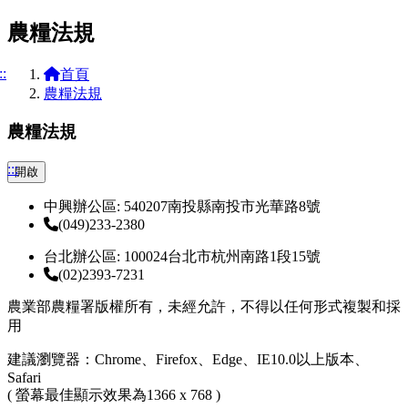
農糧法規
::
首頁
農糧法規
農糧法規
:::
開啟
中興辦公區: 540207南投縣南投市光華路8號
(049)233-2380
台北辦公區: 100024台北市杭州南路1段15號
(02)2393-7231
農業部農糧署版權所有，未經允許，不得以任何形式複製和採
用
建議瀏覽器：Chrome、Firefox、Edge、IE10.0以上版本、
Safari
( 螢幕最佳顯示效果為1366 x 768 )