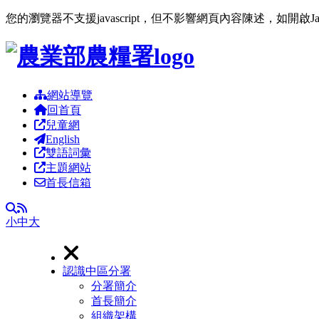
您的瀏覽器不支援javascript，但不影響網頁內容陳述，如開啟J
跳到主要內容區塊
網站導覽
回首頁
兒童網
English
雙語詞彙
主題網站
首長信箱
RSS
全文檢索
小
中
大
認識中區分署
分署簡介
首長簡介
組織架構