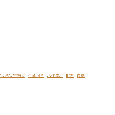
業天然災害救助
生產追溯
活化農地
肥料
農機