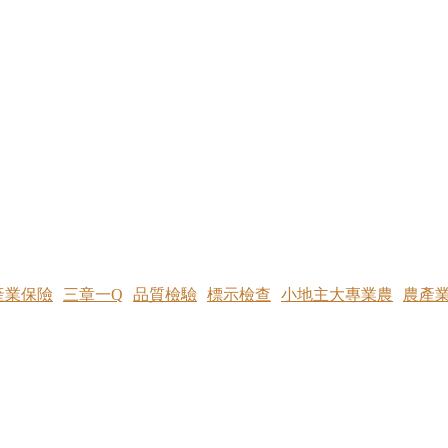
產業保險
三章一Q
品質檢驗
標示檢查
小地主大專業農
農產