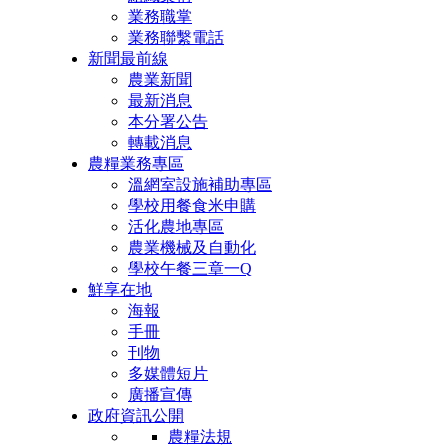
業務職掌
業務聯繫電話
新聞最前線
農業新聞
最新消息
本分署公告
轉載消息
農糧業務專區
溫網室設施補助專區
學校用餐食米申購
活化農地專區
農業機械及自動化
學校午餐三章一Q
鮮享在地
海報
手冊
刊物
多媒體短片
廣播宣傳
政府資訊公開
農糧法規