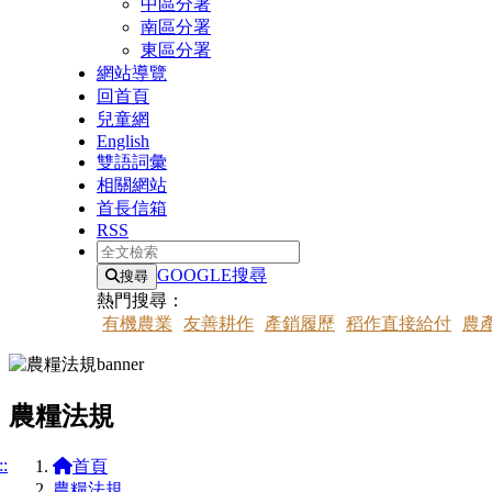
中區分署
南區分署
東區分署
網站導覽
回首頁
兒童網
English
雙語詞彙
相關網站
首長信箱
RSS
全文檢索
GOOGLE搜尋
搜尋
熱門搜尋：
有機農業
友善耕作
產銷履歷
稻作直接給付
農
農糧法規
::
首頁
農糧法規