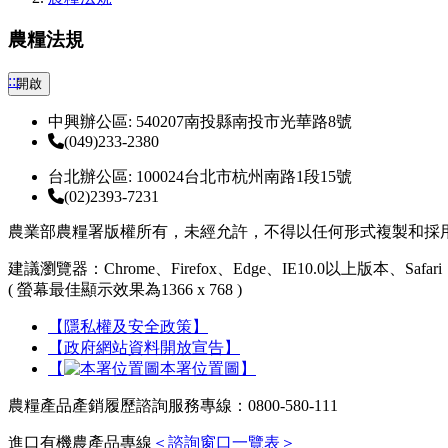
農糧法規
:::
開啟
中興辦公區: 540207南投縣南投市光華路8號
(049)233-2380
台北辦公區: 100024台北市杭州南路1段15號
(02)2393-7231
農業部農糧署版權所有，未經允許，不得以任何形式複製和採
建議瀏覽器：Chrome、Firefox、Edge、IE10.0以上版本、Safari
( 螢幕最佳顯示效果為1366 x 768 )
【隱私權及安全政策】
【政府網站資料開放宣告】
【
本署位置圖】
農糧產品產銷履歷諮詢服務專線：0800-580-111
進口有機農產品專線
＜諮詢窗口一覽表＞