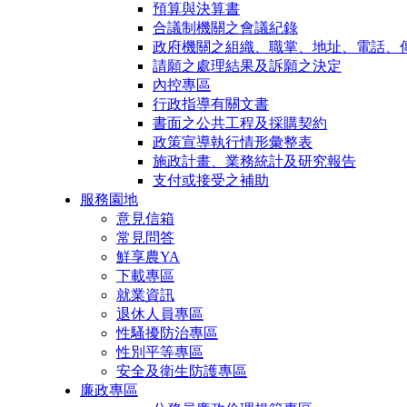
預算與決算書
合議制機關之會議紀錄
政府機關之組織、職掌、地址、電話、
請願之處理結果及訴願之決定
內控專區
行政指導有關文書
書面之公共工程及採購契約
政策宣導執行情形彙整表
施政計畫、業務統計及研究報告
支付或接受之補助
服務園地
意見信箱
常見問答
鮮享農YA
下載專區
就業資訊
退休人員專區
性騷擾防治專區
性別平等專區
安全及衛生防護專區
廉政專區