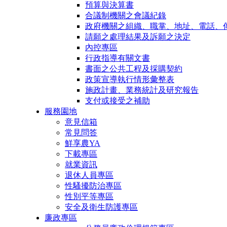
預算與決算書
合議制機關之會議紀錄
政府機關之組織、職掌、地址、電話、
請願之處理結果及訴願之決定
內控專區
行政指導有關文書
書面之公共工程及採購契約
政策宣導執行情形彙整表
施政計畫、業務統計及研究報告
支付或接受之補助
服務園地
意見信箱
常見問答
鮮享農YA
下載專區
就業資訊
退休人員專區
性騷擾防治專區
性別平等專區
安全及衛生防護專區
廉政專區