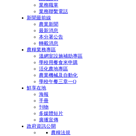
業務職掌
業務聯繫電話
新聞最前線
農業新聞
最新消息
本分署公告
轉載消息
農糧業務專區
溫網室設施補助專區
學校用餐食米申購
活化農地專區
農業機械及自動化
學校午餐三章一Q
鮮享在地
海報
手冊
刊物
多媒體短片
廣播宣傳
政府資訊公開
農糧法規