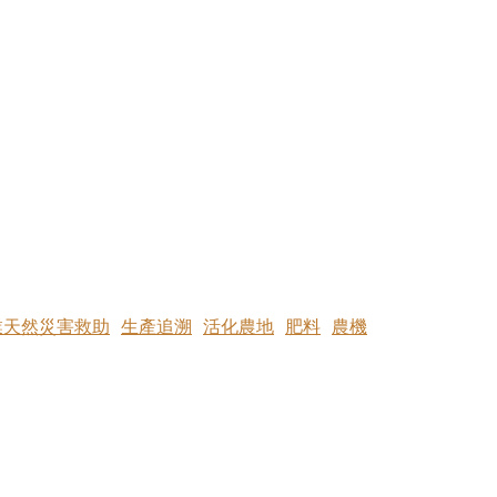
業天然災害救助
生產追溯
活化農地
肥料
農機