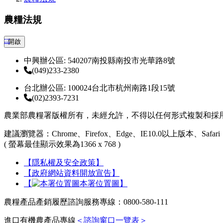
農糧法規
:::
開啟
中興辦公區: 540207南投縣南投市光華路8號
(049)233-2380
台北辦公區: 100024台北市杭州南路1段15號
(02)2393-7231
農業部農糧署版權所有，未經允許，不得以任何形式複製和採
建議瀏覽器：Chrome、Firefox、Edge、IE10.0以上版本、Safari
( 螢幕最佳顯示效果為1366 x 768 )
【隱私權及安全政策】
【政府網站資料開放宣告】
【
本署位置圖】
農糧產品產銷履歷諮詢服務專線：0800-580-111
進口有機農產品專線
＜諮詢窗口一覽表＞