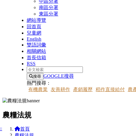
中區分署
南區分署
東區分署
網站導覽
回首頁
兒童網
English
雙語詞彙
相關網站
首長信箱
RSS
全文檢索
GOOGLE搜尋
搜尋
熱門搜尋：
有機農業
友善耕作
產銷履歷
稻作直接給付
農
農糧法規
::
首頁
農糧法規