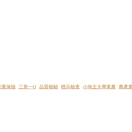
產業保險
三章一Q
品質檢驗
標示檢查
小地主大專業農
農產