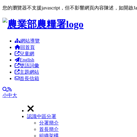
您的瀏覽器不支援javascript，但不影響網頁內容陳述，如開啟J
跳到主要內容區塊
網站導覽
回首頁
兒童網
English
雙語詞彙
主題網站
首長信箱
RSS
全文檢索
小
中
大
認識中區分署
分署簡介
首長簡介
組織架構