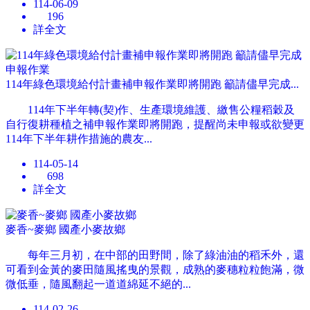
114-06-09
196
詳全文
114年綠色環境給付計畫補申報作業即將開跑 籲請儘早完成...
114年下半年轉(契)作、生產環境維護、繳售公糧稻穀及
自行復耕種植之補申報作業即將開跑，提醒尚未申報或欲變更
114年下半年耕作措施的農友...
114-05-14
698
詳全文
麥香~麥鄉 國產小麥故鄉
每年三月初，在中部的田野間，除了綠油油的稻禾外，還
可看到金黃的麥田隨風搖曳的景觀，成熟的麥穗粒粒飽滿，微
微低垂，隨風翻起一道道綿延不絕的...
114-02-26