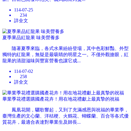
114-07-25
234
詳全文
夏季果品紅龍果 味美營養多
隨著夏季來臨，各式水果紛紛登場，其中色彩鮮豔、外型
獨特的紅龍果，無疑是最吸睛的明星之一。不僅外觀搶眼，紅
龍果的清甜滋味與豐富營養也讓它成...
114-07-02
258
詳全文
畢業季花禮選購國產花卉！用在地花禮獻上最真摯的祝福
鳳凰花開，驪歌響起，又到了充滿感恩與祝福的畢業季，
臺灣生產的文心蘭、洋桔梗、火鶴花、蝴蝶蘭、百合等各式優
質花卉，最適合表達對畢業生及師長...