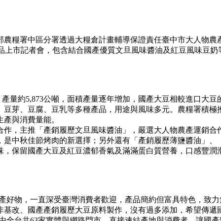
農糧署中區分署透過大糧倉計畫輔導保證責任臺中市大人物農產
南館門市舉辦新品上市記者會，包含結合國產優質文旦風味醬油及紅豆風
、產量約5,873公噸，面積產量逐年增加，國產大豆相較進口
、豆芽、豆腐、豆乳等多種產品，用途與風味多元。農糧署積極
生產與消費量能。
作，主推「產銷履歷文旦風味醬油」，嚴選大人物農產運銷合作
，是中秋佳節烤肉的新選擇；另外還有「產銷履歷薄鹽醬油」、
味，保留國產大豆及紅豆濃郁香氣及滿滿蛋白質營養，口感豐潤
產好物，一直深受臺灣消費者歡迎，產品簡約但富具特色，致力
非基改、國產產銷履歷大豆原料製作，沒有過多添加，希望傳遞
由全台共63家實體與網路門市，直接連結產地與消費者，讓國