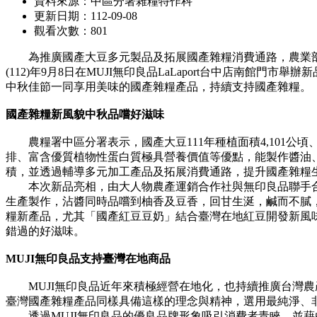
資料來源：中區分署雜糧特作科
更新日期：112-09-08
觀看次數：801
為推廣國產大豆多元製品及拓展國產雜糧消費通路，農業部
(112)年9月8日在MUJI無印良品LaLaport台中店
中秋佳節一同享用美味的國產雜糧產品，持續支持國產雜糧。
國產雜糧新風貌中秋品嚐好滋味
農糧署中區分署表示，國產大豆111年種植面積4,101公頃
排、富含優質植物性蛋白質極具營養價值等優點，能製作醬油
積，並透過輔導多元加工產品及拓展消費通路，提升國產雜糧
本次新品亮相，由大人物農產運銷合作社與無印良品聯手合
生產製作，沾醬同時品嚐到柚香及豆香，回甘生涎，鹹而不膩
糧新產品，尤其「國產紅豆豆奶」結合臺灣在地紅豆開發新風
錯過的好滋味。
MUJI無印良品支持臺灣在地商品
MUJI無印良品近年來積極經營在地化，也持續推廣台灣農
臺灣國產雜糧產品同樣具備這樣的理念與精神，選用最純淨、
透過MUJI無印良品的優良品牌形象吸引消費者青睞，並藉