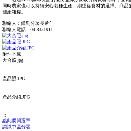
同時農家也可以持續安心栽種生產，期望從食材的選擇、商品
國產雜糧。
聯絡人：鍾副分署長孟佳
聯絡人電話：04-8321911
附件下載
大合照.jpg
產品照.JPG
產品介紹.JPG
:::
點此展開選單
認識中區分署