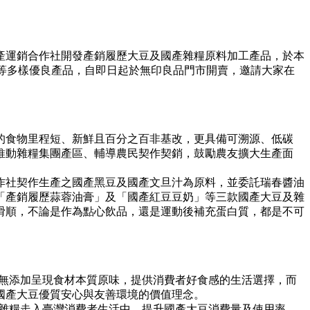
運銷合作社開發產銷履歷大豆及國產雜糧原料加工產品，於本
味豆奶等多樣優良產品，自即日起於無印良品門市開賣，邀請大家在
大豆的食物里程短、新鮮且百分之百非基改，更具備可溯源、低碳
推動雜糧集團產區、輔導農民契作契銷，鼓勵農友擴大生產面
社契作生產之國產黑豆及國產文旦汁為原料，並委託瑞春醬油
「產銷履歷蒜蓉油膏」及「國產紅豆豆奶」等三款國產大豆及雜
滑順，不論是作為點心飲品，還是運動後補充蛋白質，都是不可
無添加呈現食材本質原味，提供消費者好食感的生活選擇，而
國產大豆優質安心與友善環境的價值理念。
產雜糧走入臺灣消費者生活中，提升國產大豆消費量及使用率，