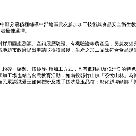
中區分署積極輔導中部地區農友參加加工技術與食品安全衛生教
費者最佳選擇。
採用國產溯源、產銷履歷驗證、有機驗證等農產品，另農友須完
當地縣市政府提出申請取得證書後，生產之加工品除符合食品規
碎、碾製、焙炒等4種加工方式，具有低耗能及低汙染的特色
家加工場也結合食農教育活動，如南投縣竹山鎮「茶悅山林」為衛
領民眾認識愛玉如何授粉及親手搓洗愛玉品嚐；彰化縣埤頭鄉「