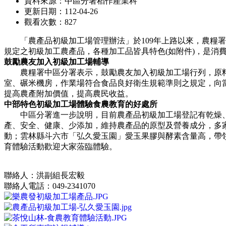
資料來源：中區分署稻作產業科
更新日期：112-04-26
觀看次數：827
「農產品初級加工場管理辦法」於109年上路以來，農糧署
規定之初級加工農產品，各種加工品皆具特色(如附件)，是消
鼓勵農友加入初級加工場輔導
農糧署中區分署表示，鼓勵農友加入初級加工場行列，原料
室、碾米機房，作業場符合食品良好衛生規範準則之規定，向
提高農產附加價值，提高農民收益。
中部特色初級加工場體驗食農教育的好處所
中區分署進一步說明，目前農產品初級加工場登記有乾燥、粉
產、安全、健康、少添加，維持農產品的原型及營養成分，多
動；雲林縣斗六市「弘久愛玉園」愛玉果膠與酵素含量高，帶
育體驗活動歡迎大家蒞臨體驗。
聯絡人：洪副組長宏毅
聯絡人電話：049-2341070