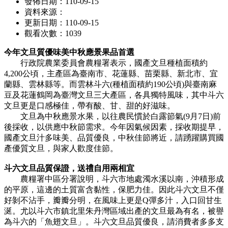
發佈日期：110-09-15
資料來源：
更新日期：110-09-15
觀看次數：1039
今年文旦質優味美中秋應景果品首選
行政院農業委員會農糧署表示，國產文旦種植面積約
4,200公頃，主產區為臺南市、花蓮縣、苗栗縣、新北市、宜
蘭縣、雲林縣等。而雲林斗六(種植面積約190公頃)與臺南麻
豆及花蓮鶴岡為臺灣文旦三大產區，各具獨特風味，其中斗六
文旦更是口感極佳，帶有酸、甘、甜的好滋味。
文旦為中秋應景水果，以往農民慣於白露節氣(9月7日)前
後採收，以供應中秋節需求。今年因氣候因素，採收期提早，
國產文旦汁多味美、品質優良，中秋佳節將近，請踴躍購買國
產優質文旦，與家人歡度佳節。
斗六文旦品質保證，送禮自用兩相宜
農糧署中區分署說明，斗六市地處濁水溪以南，沖積形成
的平原，這邊的土質富含黏性，保肥力佳。因此斗六文旦不僅
好剝不沾手，瓣瓣分明，在風味上更是Q彈多汁，入口回甘生
涎。尤以斗六市鎮北里朱丹灣區域出產的文旦最為有名，被譽
為斗六的「魚翅文旦」。斗六文旦品質優良，請消費者多多支