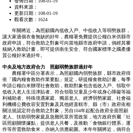
發佈日期：108-01-19
資料來源：
更新日期：108-01-19
觀看次數：1624
年關將近，為照顧國內低收入戶、中低收入等弱勢族群，
讓大家過個衣食無缺的好年，農糧署免費提供公糧白米供縣市
政府申請，符合救助之對象可向當地縣市政府申請，倘經其審
核納入救助計畫，即可提供衛生安全、符合國家標準之國產優
質公糧好米過好年。
中央及地方政府合力 照顧弱勢族群過好年
農糧署中區分署表示，為照顧國內弱勢族群，縣市政府得
依「國內糧食救助作業要點」規定，研提糧食救助計畫，每季
申請公糧白米辦理社會救助，救助對象包含低收入戶、領取中
低收入老人生活津貼者、符合領取兒童及少年或身心障礙等福
利補助者、特殊境遇家庭、獨居老人、經濟弱勢家庭、社會福
利機構公費收容安置對象及其他經直轄市、縣（市）政府依相
關法規認定符合救助之對象，另自104年起配合政府全面照顧
老人、扶助弱勢家庭及急難民眾所需政策，地方政府所屬「社
區照顧關懷據點」提供老人共餐，及推動「食物銀行體系」運
作等所需救助食米，亦納入供應範圍。本年年關將近，倘符合