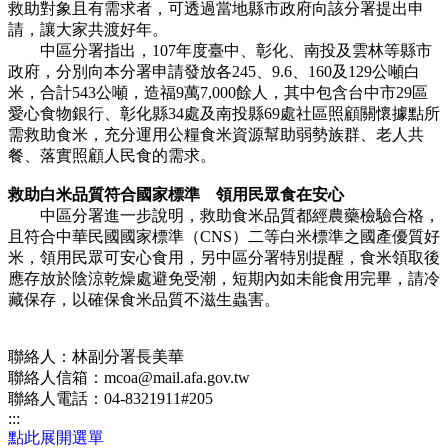
救助對象且有需求者，可透過當地縣市政府向該分署提出申
請，讓大家共渡好年。
中區分署指出，107年度臺中、彰化、南投及雲林等縣市
政府，分別向本分署申請發放各245、9.6、160及129公噸白
米，合計543公噸，造福9萬7,000餘人，其中包含台中市29區
愛心食物銀行、彰化縣34處及南投縣69處社區照顧關懷據點所
需救助食米，充分運用公糧食米資源幫助弱勢族群、老人共
餐、落實照顧人民食的需求。
救助白米品質符合國家標準 領用民眾食在安心
中區分署進一步說明，救助食米品質都經農藥檢驗合格，
且符合中華民國國家標準（CNS）二等白米標準之國產優質好
米，領用民眾可安心食用，另中區分署特別提醒，食米領取後
應存放於陰涼乾燥處避免受潮，短期內如未能食用完畢，請冷
藏保存，以確保食米品質不滋生蟲害。
聯絡人：林副分署長美華
聯絡人信箱：mcoa@mail.afa.gov.tw
聯絡人電話：04-8321911#205
:::
點此展開選單