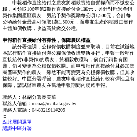
申報稻作直接給付之農友將稻穀賣給自營糧商而不繳交公
糧，可領取106年第2期作直接給付金1萬元，另針對稻米產銷
契作集團產區農友，另給予契作獎勵每公頃1,500元，合計每
公頃給付金最高可領取1萬1,500元，而農友生產的稻穀由契作
主體加價收購，收益高於繳交公糧。
申報稻作直接給付有彈性，保障農民權益
該分署強調，公糧保價收購制度並未取消，目前在試辦地
區試行稻作直接給付與公糧保價收購雙軌並行，申報一般稻作
直接給付(非契作)的農友，於稻穀收穫時，倘自行銷售有困
難，仍可變更為公糧保價收購。而申報稻作直接給付且參加集
團產區契作的農友，雖然不能再變更為公糧保價收購，但其收
益較好。中區分署呼籲，農友申報稻作直接給付較有彈性且有
保障，請試辦區農友在當地申報期間內踴躍申報。
聯絡人：林副分署長美華
聯絡人信箱：mcoa@mail.afa.gov.tw
聯絡人電話：04-8321911#205
:::
點此展開選單
認識中區分署