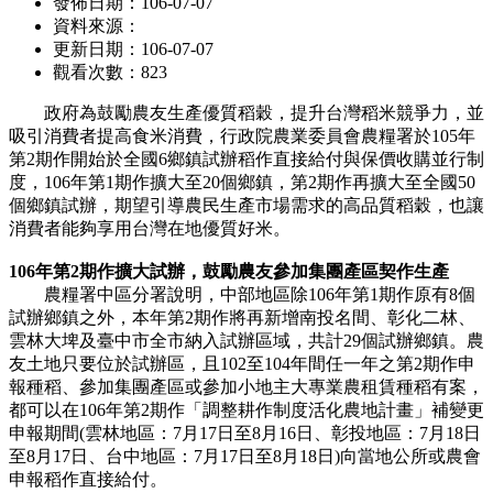
發佈日期：106-07-07
資料來源：
更新日期：106-07-07
觀看次數：823
政府為鼓勵農友生產優質稻穀，提升台灣稻米競爭力，並
吸引消費者提高食米消費，行政院農業委員會農糧署於105年
第2期作開始於全國6鄉鎮試辦稻作直接給付與保價收購並行制
度，106年第1期作擴大至20個鄉鎮，第2期作再擴大至全國50
個鄉鎮試辦，期望引導農民生產市場需求的高品質稻穀，也讓
消費者能夠享用台灣在地優質好米。
106年第2期作擴大試辦，鼓勵農友參加集團產區契作生產
農糧署中區分署說明，中部地區除106年第1期作原有8個
試辦鄉鎮之外，本年第2期作將再新增南投名間、彰化二林、
雲林大埤及臺中市全市納入試辦區域，共計29個試辦鄉鎮。農
友土地只要位於試辦區，且102至104年間任一年之第2期作申
報種稻、參加集團產區或參加小地主大專業農租賃種稻有案，
都可以在106年第2期作「調整耕作制度活化農地計畫」補變更
申報期間(雲林地區：7月17日至8月16日、彰投地區：7月18日
至8月17日、台中地區：7月17日至8月18日)向當地公所或農會
申報稻作直接給付。