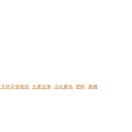
業天然災害救助
生產追溯
活化農地
肥料
農機