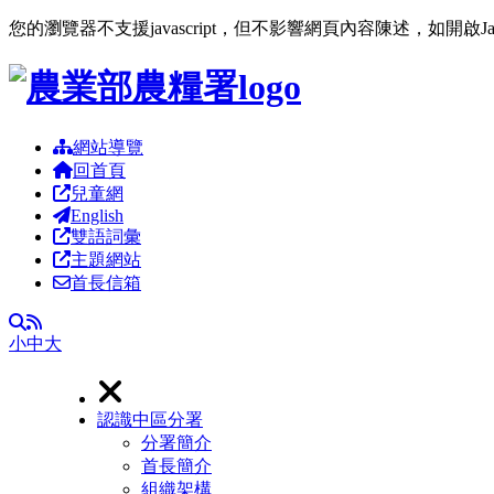
您的瀏覽器不支援javascript，但不影響網頁內容陳述，如開啟J
跳到主要內容區塊
網站導覽
回首頁
兒童網
English
雙語詞彙
主題網站
首長信箱
RSS
全文檢索
小
中
大
認識中區分署
分署簡介
首長簡介
組織架構