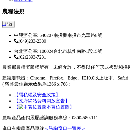
農糧法規
:::
開啟
中興辦公區: 540207南投縣南投市光華路8號
(049)233-2380
台北辦公區: 100024台北市杭州南路1段15號
(02)2393-7231
農業部農糧署版權所有，未經允許，不得以任何形式複製和採
建議瀏覽器：Chrome、Firefox、Edge、IE10.0以上版本、Safari
( 螢幕最佳顯示效果為1366 x 768 )
【隱私權及安全政策】
【政府網站資料開放宣告】
【
本署位置圖】
農糧產品產銷履歷諮詢服務專線：0800-580-111
進口有機農產品專線
＜諮詢窗口一覽表＞