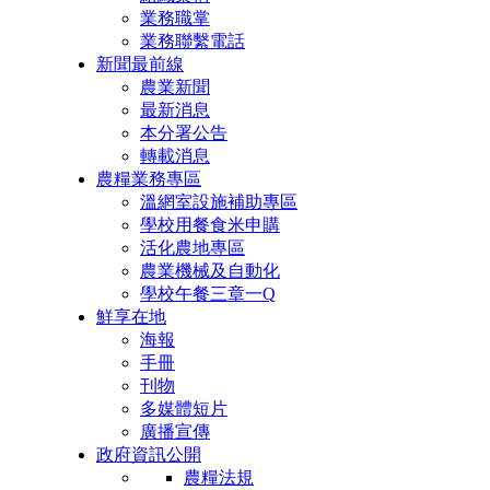
業務職掌
業務聯繫電話
新聞最前線
農業新聞
最新消息
本分署公告
轉載消息
農糧業務專區
溫網室設施補助專區
學校用餐食米申購
活化農地專區
農業機械及自動化
學校午餐三章一Q
鮮享在地
海報
手冊
刊物
多媒體短片
廣播宣傳
政府資訊公開
農糧法規