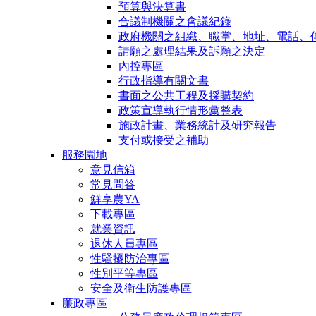
預算與決算書
合議制機關之會議紀錄
政府機關之組織、職掌、地址、電話、
請願之處理結果及訴願之決定
內控專區
行政指導有關文書
書面之公共工程及採購契約
政策宣導執行情形彙整表
施政計畫、業務統計及研究報告
支付或接受之補助
服務園地
意見信箱
常見問答
鮮享農YA
下載專區
就業資訊
退休人員專區
性騷擾防治專區
性別平等專區
安全及衛生防護專區
廉政專區