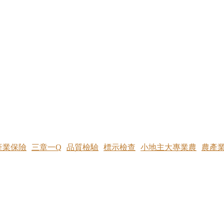
產業保險
三章一Q
品質檢驗
標示檢查
小地主大專業農
農產