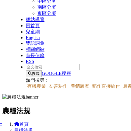
中區分署
南區分署
東區分署
網站導覽
回首頁
兒童網
English
雙語詞彙
相關網站
首長信箱
RSS
全文檢索
GOOGLE搜尋
搜尋
熱門搜尋：
有機農業
友善耕作
產銷履歷
稻作直接給付
農
農糧法規
::
首頁
農糧法規