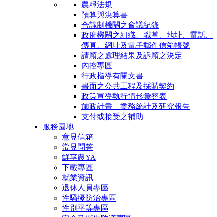
農糧法規
預算與決算書
合議制機關之會議紀錄
政府機關之組織、職掌、地址、電話、
傳真、網址及電子郵件信箱帳號
請願之處理結果及訴願之決定
內控專區
行政指導有關文書
書面之公共工程及採購契約
政策宣導執行情形彙整表
施政計畫、業務統計及研究報告
支付或接受之補助
服務園地
意見信箱
常見問答
鮮享農YA
下載專區
就業資訊
退休人員專區
性騷擾防治專區
性別平等專區