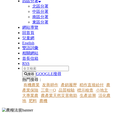
四區分署
北區分署
中區分署
南區分署
東區分署
網站導覽
回首頁
兒童網
English
雙語詞彙
相關網站
首長信箱
RSS
全文檢索
GOOGLE搜尋
搜尋
熱門搜尋：
有機農業
友善耕作
產銷履歷
稻作直接給付
農
產業保險
三章一Q
品質檢驗
標示檢查
小地主
大專業農
農產業天然災害救助
生產追溯
活化農
地
肥料
農機