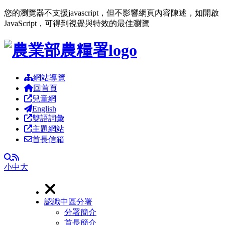
您的瀏覽器不支援javascript，但不影響網頁內容陳述，如開啟
JavaScript，可得到視覺與特效的最佳瀏覽
跳到主要內容區塊
網站導覽
回首頁
兒童網
English
雙語詞彙
主題網站
首長信箱
RSS
全文檢索
小
中
大
認識中區分署
分署簡介
首長簡介