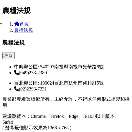
農糧法規
::
首頁
農糧法規
農糧法規
:::
開啟
中興辦公區: 540207南投縣南投市光華路8號
(049)233-2380
台北辦公區: 100024台北市杭州南路1段15號
(02)2393-7231
農業部農糧署版權所有，未經允許，不得以任何形式複製和採
用
建議瀏覽器：Chrome、Firefox、Edge、IE10.0以上版本、
Safari
( 螢幕最佳顯示效果為1366 x 768 )