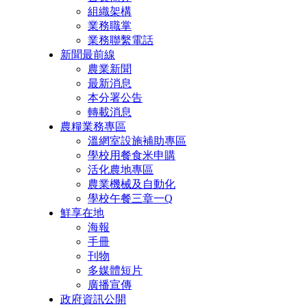
組織架構
業務職掌
業務聯繫電話
新聞最前線
農業新聞
最新消息
本分署公告
轉載消息
農糧業務專區
溫網室設施補助專區
學校用餐食米申購
活化農地專區
農業機械及自動化
學校午餐三章一Q
鮮享在地
海報
手冊
刊物
多媒體短片
廣播宣傳
政府資訊公開