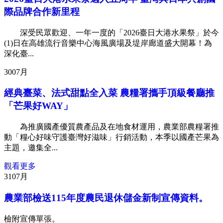
際品牌合作新里程
深受民眾歡迎、一年一度的「2026臺日大港水果祭」於今
(1)日在高雄流行音樂中心海風廣場及堤岸廊道盛大開幕！為
深化臺...
30
07月
經典臺菜、法式甜點全入菜 農糧署攜手頂級餐廳推
「芒果好WAY」
為推廣國產優質農產品及在地食材運用，農業部農糧署推
動「糧心好味守護臺灣好滋味」行銷活動，本季以國產芒果為
主題，邀集全...
觀看更多
31
07月
農業部檢送115年度農民退休儲金新制宣傳資料。
檢附宣傳單張。