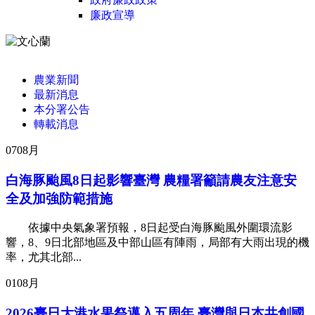
廉政宣導
:::
農業新聞
最新消息
本分署公告
轉載消息
07
08月
白海豚颱風8日起影響臺灣 農糧署籲請農友注意安
全及加強防範措施
依據中央氣象署預報，8日起受白海豚颱風外圍環流影
響，8、9日北部地區及中部山區有陣雨，局部有大雨出現的機
率，尤其北部...
01
08月
2026臺日大港水果祭邁入五周年 臺灣與日本共創國