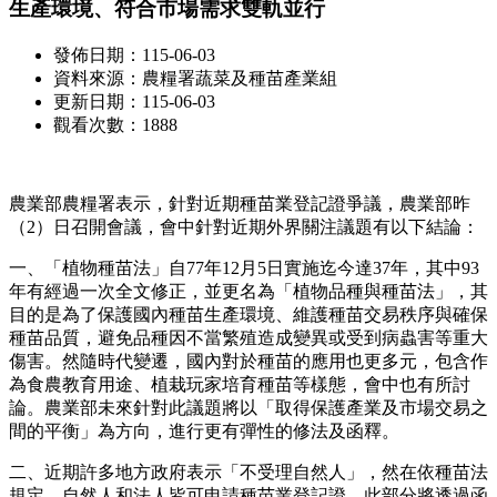
生產環境、符合市場需求雙軌並行
發佈日期：115-06-03
資料來源：農糧署蔬菜及種苗產業組
更新日期：115-06-03
觀看次數：1888
農業部農糧署表示，針對近期種苗業登記證爭議，農業部昨
（2）日召開會議，會中針對近期外界關注議題有以下結論：
一、「植物種苗法」自77年12月5日實施迄今達37年，其中93
年有經過一次全文修正，並更名為「植物品種與種苗法」，其
目的是為了保護國內種苗生產環境、維護種苗交易秩序與確保
種苗品質，避免品種因不當繁殖造成變異或受到病蟲害等重大
傷害。然隨時代變遷，國內對於種苗的應用也更多元，包含作
為食農教育用途、植栽玩家培育種苗等樣態，會中也有所討
論。農業部未來針對此議題將以「取得保護產業及市場交易之
間的平衡」為方向，進行更有彈性的修法及函釋。
二、近期許多地方政府表示「不受理自然人」，然在依種苗法
規定，自然人和法人皆可申請種苗業登記證，此部分將透過函