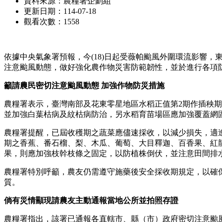
資料來源：農糧署企劃組
更新日期：114-07-18
觀看次數：1558
依據中央氣象署預報，今(18)日起受薇帕颱風外圍環流影響
注意颱風動態，做好強化農作物災害防範韌性，並於進行各項
籲請農民密切注意颱風動態 加強作物防災措施
農糧署表示，臺灣南部及花東零星地區水稻正值第2期作插秧
並加強白葉枯病及紋枯病防治，另水稻育苗場區應加強覆蓋網
農糧署提醒，已屆收穫期之蔬菜應儘速採收，以減少損失，適
期之香蕉、番石榴、梨、木瓜、葡萄、大目釋迦、百香果、紅
果，則應加強枝幹枝條之固定，以防植株倒伏，並注意田間排
農糧署特別呼籲，農友仍需遵守施藥後安全採收期規定，以確
質。
倘有災情顯現請農友主動通報當地公所並拍照存證
農糧署指出，該署已通報各直轄市、縣（市）政府密切注意颱