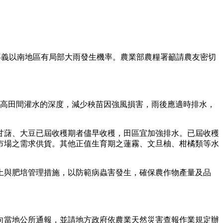
嘉義以南地區有局部大雨發生機率。農業部農糧署籲請農友密切
提高田間灌水的深度，減少秧苗因強風損害，雨後應適時排水，
甘藷、大豆已屆收穫期者儘早收穫，田區宜加強排水。已屆收穫
市場之需求供貨。其他正值生育期之蓮霧、文旦柚、柑橘類等水
土與肥培管理措施，以防範病蟲害發生，確保農作物產量及品
向當地公所通報，並請地方政府依農業天然災害查報作業規定辦